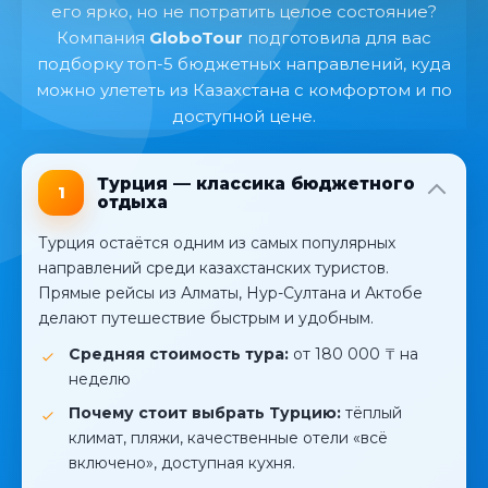
его ярко, но не потратить целое состояние?
Компания
GloboTour
подготовила для вас
подборку топ-5 бюджетных направлений, куда
можно улететь из Казахстана с комфортом и по
доступной цене.
Турция — классика бюджетного
1
отдыха
Турция остаётся одним из самых популярных
направлений среди казахстанских туристов.
Прямые рейсы из Алматы, Нур-Султана и Актобе
делают путешествие быстрым и удобным.
Средняя стоимость тура:
от 180 000 ₸ на
неделю
Почему стоит выбрать Турцию:
тёплый
климат, пляжи, качественные отели «всё
включено», доступная кухня.