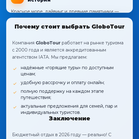
удобно для бюджетного отдыха.
неделю
Совет от GloboTour:
обращайте внимание на
Красное море, дайвинг и древние памятники —
сезонные акции и спецпредложения «горящие
Что посмотреть:
Тбилиси, Батуми, Казбеги.
Египет отлично подойдёт для бюджетного отдыха.
туры».
Совет от GloboTour:
выбирайте туры с
Почему стоит выбрать GloboTour
Средняя стоимость тура:
от 200 000 ₸ на
включёнными трансферами — это экономит
неделю
время и деньги.
Компания
GloboTour
работает на рынке туризма
Особенности:
отдых «всё включено»,
с 2000 года и является аккредитованным
доступные экскурсии.
агентством IATA. Мы предлагаем:
Совет от GloboTour:
бронируйте туры с
надёжные «горящие туры» по доступным
раннего утра — это помогает поймать скидку
ценам;
на авиабилеты.
удобную рассрочку и оплату онлайн;
полную поддержку на каждом этапе
путешествия;
актуальные предложения для семей, пар и
индивидуальных туристов.
Заключение
Бюджетный отдых в 2026 году — реально! С